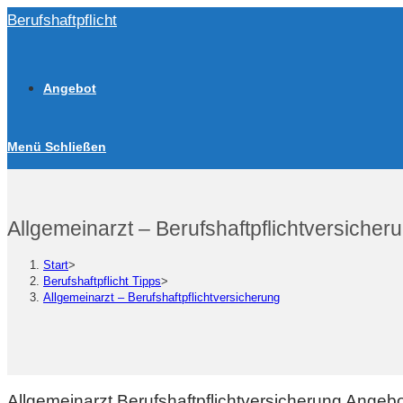
Zum
Berufshaftpflicht
Inhalt
springen
Angebot
Menü
Schließen
Allgemeinarzt – Berufshaftpflichtversicher
Start
>
Berufshaftpflicht Tipps
>
Allgemeinarzt – Berufshaftpflichtversicherung
Allgemeinarzt Berufshaftpflichtversicherung Angeb