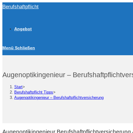
Zum
Berufshaftpflicht
Inhalt
springen
Angebot
Menü
Schließen
Augenoptikingenieur – Berufshaftpflichtve
Start
>
Berufshaftpflicht Tipps
>
Augenoptikingenieur – Berufshaftpflichtversicherung
Augenoptikingenieur Berufshaftpflichtversicherun