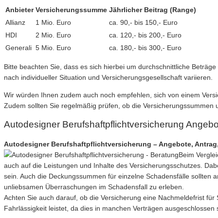
Anbieter
Versicherungssumme
Jährlicher Beitrag (Range)
Allianz
1 Mio. Euro
ca. 90,- bis 150,- Euro
HDI
2 Mio. Euro
ca. 120,- bis 200,- Euro
Generali
5 Mio. Euro
ca. 180,- bis 300,- Euro
Bitte beachten Sie, dass es sich hierbei um durchschnittliche Beträg
nach individueller Situation und Versicherungsgesellschaft variieren.
Wir würden Ihnen zudem auch noch empfehlen, sich von einem Versic
Zudem sollten Sie regelmäßig prüfen, ob die Versicherungssummen 
Autodesigner Berufshaftpflichtversicherung Angeb
Autodesigner Berufshaftpflichtversicherung – Angebote, Antrag, 
Beim Verglei
auch auf die Leistungen und Inhalte des Versicherungsschutzes. Dab
sein. Auch die Deckungssummen für einzelne Schadensfälle sollten a
unliebsamen Überraschungen im Schadensfall zu erleben.
Achten Sie auch darauf, ob die Versicherung eine Nachmeldefrist für
Fahrlässigkeit leistet, da dies in manchen Verträgen ausgeschlossen s