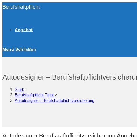
Zum
Berufshaftpflicht
Inhalt
springen
Angebot
Menü
Schließen
Autodesigner – Berufshaftpflichtversicher
Start
>
Berufshaftpflicht Tipps
>
Autodesigner – Berufshaftpflichtversicherung
Autodesigner Berufshaftpflichtversicherung Angeb