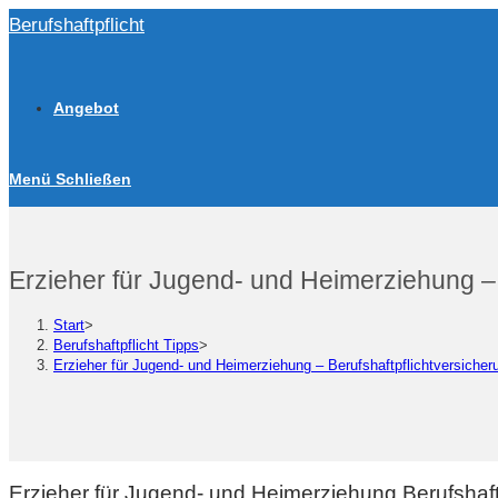
Zum
Berufshaftpflicht
Inhalt
springen
Angebot
Menü
Schließen
Erzieher für Jugend- und Heimerziehung – 
Start
>
Berufshaftpflicht Tipps
>
Erzieher für Jugend- und Heimerziehung – Berufshaftpflichtversicher
Erzieher für Jugend- und Heimerziehung Berufshaf