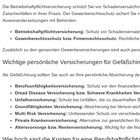
Die Betriebshaftpflichtversicherung schützt Sie vor Schadensersatz
Zwischenfällen in Ihrer Praxis. Der Gewerberechtsschutz sichert Sie
Auseinandersetzungen mit Behörden.
Betriebshaftpflichtversicherung:
Schutz vor Schadensersatz
Gewerberechtsschutz bzw. Firmenrechtsschutz:
Rechtliche
Zusätzlich zu den genannten Gewerbeversicherungen sind auch pers
Wichtige persönliche Versicherungen für Gefäßchi
Als Gefäßchirurg sollten Sie auch an Ihre persönliche Absicherung 
Berufsunfähigkeitsversicherung:
Schutz vor den finanziellen
Dread Disease Versicherung bzw. Schwere Krankheiten Ve
Unfallversicherung:
Schutz bei Unfällen, die zu dauerhaften 
Grundfähigkeiten Versicherung:
Absicherung bei Verlust wic
Multi Risk Versicherung:
Umfassender Schutz vor verschieden
Private Krankenversicherung:
Alternative zur gesetzlichen K
Altersvorsorge bzw. Rentenversicherung:
Wichtig für die fin
Wie hoch sind die Kosten für eine Berufshaftpflich