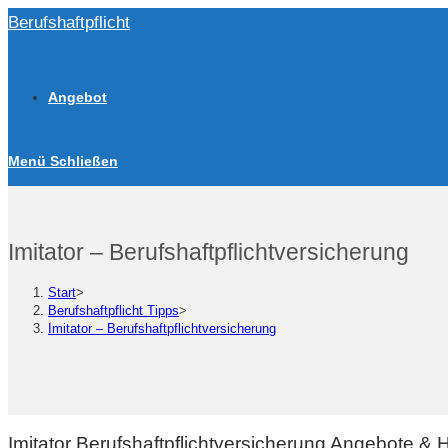
Zum
Berufshaftpflicht
Inhalt
springen
Angebot
Menü
Schließen
Imitator – Berufshaftpflichtversicherung
Start
>
Berufshaftpflicht Tipps
>
Imitator – Berufshaftpflichtversicherung
Imitator Berufshaftpflichtversicherung Angebote &