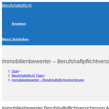
Zum
Berufshaftpflicht
Inhalt
springen
Angebot
Menü
Schließen
Immobilienbewerter – Berufshaftpflichtver
Start
>
Berufshaftpflicht Tipps
>
Immobilienbewerter – Berufshaftpflichtversicherung
Immobilienbewerter Berufshaftpflichtversicherung