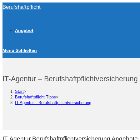
Zum
Berufshaftpflicht
Inhalt
springen
Angebot
Menü
Schließen
IT-Agentur – Berufshaftpflichtversicherung
Start
>
Berufshaftpflicht Tipps
>
IT-Agentur – Berufshaftpflichtversicherung
IT-Agentur Berufshaftpflichtversicherung Angebote