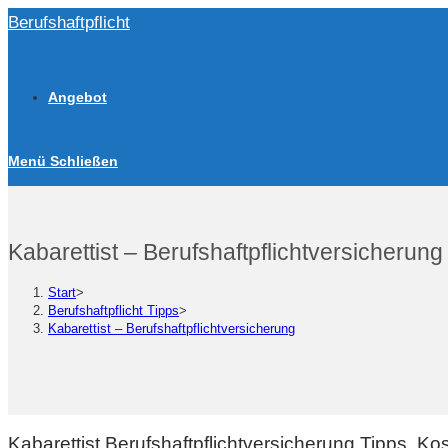
Zum
Berufshaftpflicht
Inhalt
springen
Angebot
Menü
Schließen
Kabarettist – Berufshaftpflichtversicherung
Start
>
Berufshaftpflicht Tipps
>
Kabarettist – Berufshaftpflichtversicherung
Kabarettist Berufshaftpflichtversicherung Tipps, K