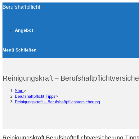
Zum
Berufshaftpflicht
Inhalt
springen
Angebot
Menü
Schließen
Reinigungskraft – Berufshaftpflichtversich
Start
>
Berufshaftpflicht Tipps
>
Reinigungskraft – Berufshaftpflichtversicherung
Reinigungskraft Berufshaftpflichtversicherung Tip