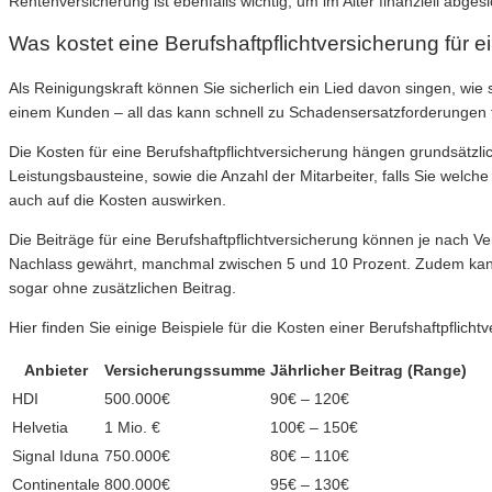
Rentenversicherung ist ebenfalls wichtig, um im Alter finanziell abgesi
Was kostet eine Berufshaftpflichtversicherung für e
Als Reinigungskraft können Sie sicherlich ein Lied davon singen, wie
einem Kunden – all das kann schnell zu Schadensersatzforderungen führ
Die Kosten für eine Berufshaftpflichtversicherung hängen grundsät
Leistungsbausteine, sowie die Anzahl der Mitarbeiter, falls Sie welc
auch auf die Kosten auswirken.
Die Beiträge für eine Berufshaftpflichtversicherung können je nach Vers
Nachlass gewährt, manchmal zwischen 5 und 10 Prozent. Zudem kann e
sogar ohne zusätzlichen Beitrag.
Hier finden Sie einige Beispiele für die Kosten einer Berufshaftpflicht
Anbieter
Versicherungssumme
Jährlicher Beitrag (Range)
HDI
500.000€
90€ – 120€
Helvetia
1 Mio. €
100€ – 150€
Signal Iduna
750.000€
80€ – 110€
Continentale
800.000€
95€ – 130€