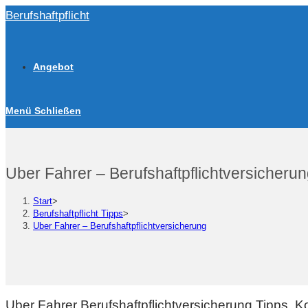
Zum
Berufshaftpflicht
Inhalt
springen
Angebot
Menü
Schließen
Uber Fahrer – Berufshaftpflichtversicheru
Start
>
Berufshaftpflicht Tipps
>
Uber Fahrer – Berufshaftpflichtversicherung
Uber Fahrer Berufshaftpflichtversicherung Tipps, 